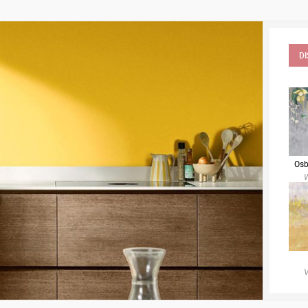
D
Osb