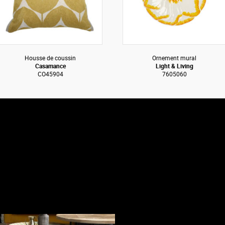
Housse de coussin
Ornement mural
Casamance
Light & Living
CO45904
7605060