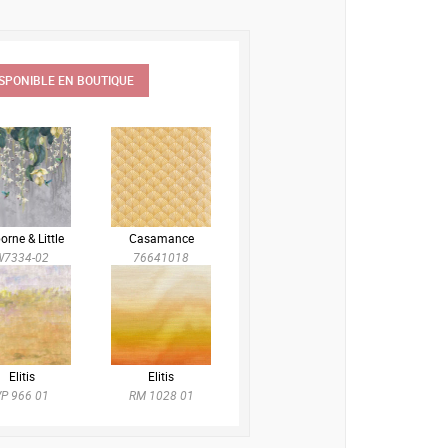
ISPONIBLE EN BOUTIQUE
orne & Little
Casamance
W7334-02
76641018
Elitis
Elitis
VP 966 01
RM 1028 01