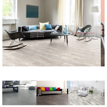
— 2
1