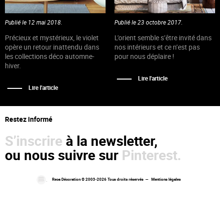
Publié le 12 mai 2018.
Publié le 23 octobre 2017.
Précieux et mystérieux, le violet
L’orient semble s’être invité dans
opère un retour inattendu dans
nos intérieurs et ce n’est pas
les collections déco automne-
pour nous déplaire !
hiver.
Lire l'article
Lire l'article
Restez informé
S’inscrire
à la newsletter,
ou nous suivre sur
Pinterest.
Reca Décoration © 2003-2026 Tous droits réservés —
Mentions légales