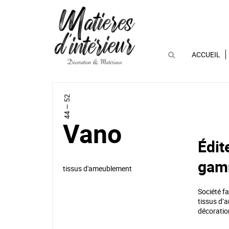
ACCUEIL
44 — 52
Vano
Édit
gam
tissus d'ameublement
Société fa
tissus d’
décoratio