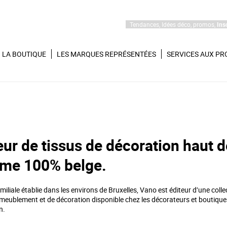
Tendances, Idées déco, promos,
Ins
LA BOUTIQUE
LES MARQUES REPRÉSENTÉES
SERVICES AUX PR
eur de tissus de décoration haut 
me 100% belge.
miliale établie dans les environs de Bruxelles, Vano est éditeur d’une colle
ameublement et de décoration disponible chez les décorateurs et boutique
n.