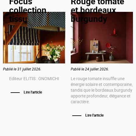
Focus
Rouge tomate
collection
et bordeaux
tissu
burgundy
Publié le 31 juillet 2026.
Publié le 24 juillet 2026.
Editeur ELITIS : ONOMICHI
Le rouge tomate insuffle une
énergie solaire et contemporaine,
tandis que le bordeaux burgundy
Lire l'article
apporte profondeur, élégance et
caractère.
Lire l'article