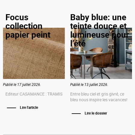
Focus
Baby blue: une
collection
teinte douce et
papier peint
lumineuse pour
l’été
Publié le 17 juillet 2026.
Publié le 13 juillet 2026.
Editeur CASAMANCE : TRAMIS
Entre bleu ciel et gris givré, ce
bleu nous inspire les vacances!
Lire l'article
Lire le dossier