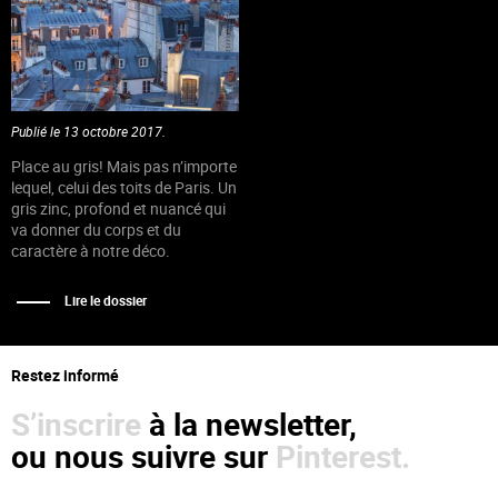
Publié le 13 octobre 2017.
Place au gris! Mais pas n’importe
lequel, celui des toits de Paris. Un
gris zinc, profond et nuancé qui
va donner du corps et du
caractère à notre déco.
Lire le dossier
Restez informé
S’inscrire
à la newsletter,
ou nous suivre sur
Pinterest.