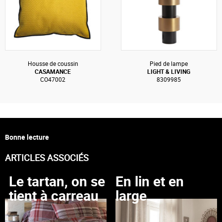
Housse de coussin
Pied de lampe
CASAMANCE
LIGHT & LIVING
CO47002
8309985
Bonne lecture
ARTICLES ASSOCIÉS
Le tartan, on se
En lin et en
tient à carreau
large