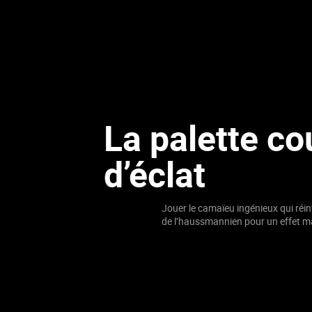
La palette co
d’éclat
Jouer le camaïeu ingénieux qui réin
de l’haussmannien pour un effet m