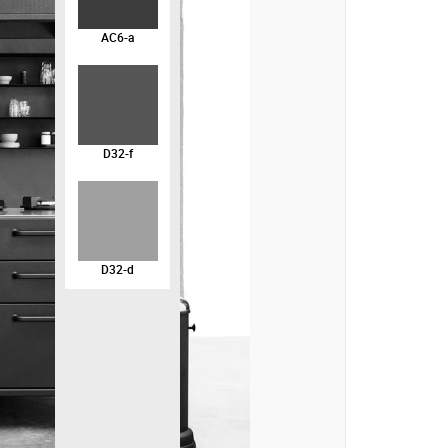
AC6-a
D32-f
D32-d