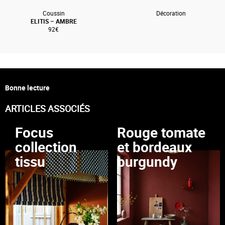
Coussin
Décoration
ELITIS – AMBRE
92€
Bonne lecture
ARTICLES ASSOCIÉS
Focus
Rouge tomate
collection
et bordeaux
tissu
burgundy