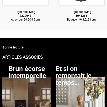
Light and living
Light and living
2220048
6043285
Abat-jour 20-20-15 cm
Bougeoir 9x8,5x28 cm
Bonne lecture
ARTICLES ASSOCIÉS
Brun écorse
Et si on
intemporelle
remontait le
temps…