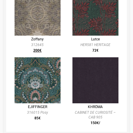
Zoffany
Lutce
312645
HER581 HERITAGE
200€
72€
EJIFFINGER
KHRÖMA
316015 Posy
CABINET DE CURIOSITÉ –
CAB 905
85€
150€/