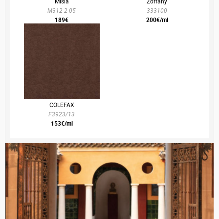
Misia
Zoffany
M312 2 05
333100
189€
200€/ml
COLEFAX
F3923/13
153€/ml