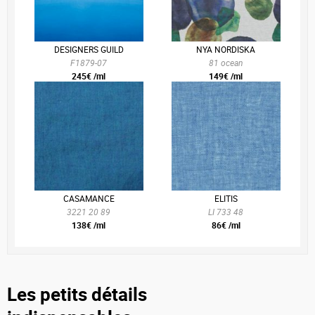
DESIGNERS GUILD
NYA NORDISKA
F1879-07
81 ocean
245€ /ml
149€ /ml
CASAMANCE
ELITIS
3221 20 89
LI 733 48
138€ /ml
86€ /ml
Les petits détails