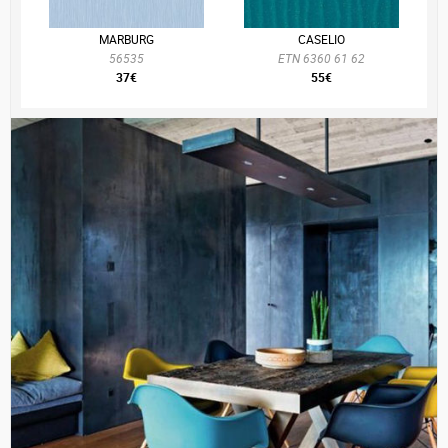
MARBURG
CASELIO
56535
ETN 6360 61 62
37€
55€