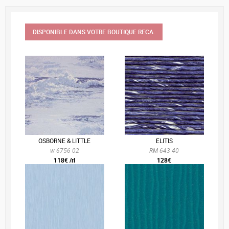
DISPONIBLE DANS VOTRE BOUTIQUE RECA.
OSBORNE & LITTLE
ELITIS
w 6756 02
RM 643 40
118€ /rl
128€