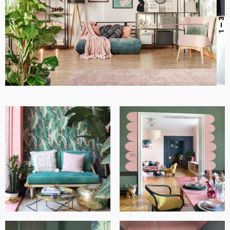
— 3
1