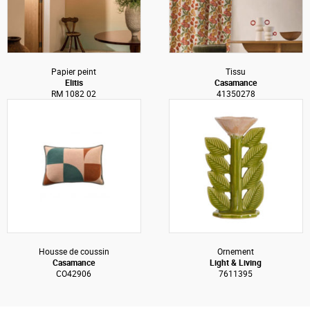
Papier peint
Tissu
Elitis
Casamance
RM 1082 02
41350278
Housse de coussin
Ornement
Casamance
Light & Living
CO42906
7611395