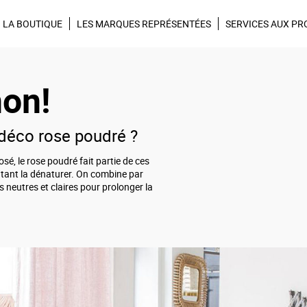
Tendances, Idées déco, promos,
Inscrivez-vous à la ne
LA BOUTIQUE
LES MARQUES REPRÉSENTÉES
SERVICES AUX PR
on!
éco rose poudré ?
osé, le rose poudré fait partie de ces
utant la dénaturer. On combine par
s neutres et claires pour prolonger la