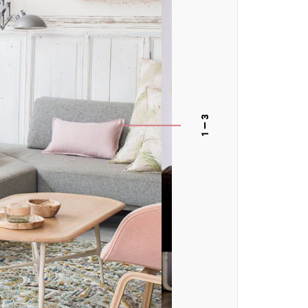
— 3
1