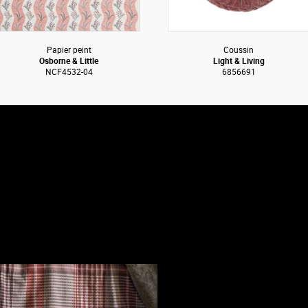
Papier peint
Coussin
Osborne & Little
Light & Living
NCF4532-04
6856691