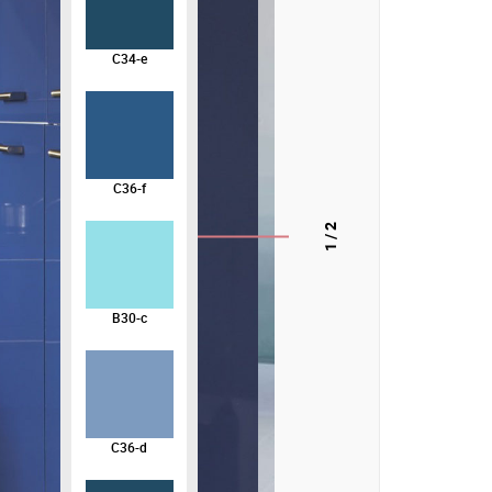
C34-e
C36-f
/ 2
1
B30-c
C36-d