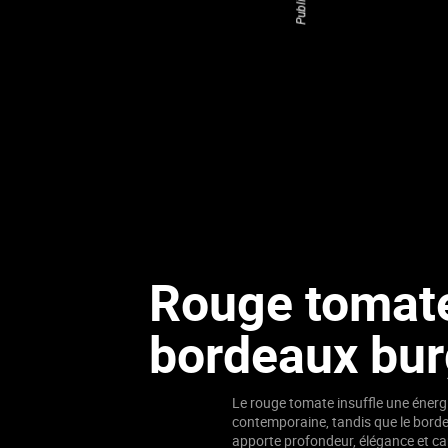
Rouge tomate
bordeaux bu
Le rouge tomate insuffle une énergi
contemporaine, tandis que le bor
apporte profondeur, élégance et ca