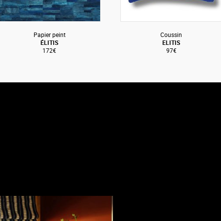
Papier peint
Coussin
ÉLITIS
ELITIS
172€
97€