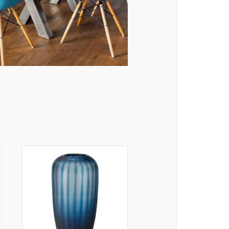
C36-d
C34-e