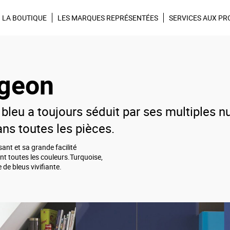
Tendances, Idées déco, promos,
Inscrivez-vous à la ne
LA BOUTIQUE
LES MARQUES REPRÉSENTÉES
SERVICES AUX PR
ngeon
e bleu a toujours séduit par ses multiples 
ans toutes les pièces.
ant et sa grande facilité
nt toutes les couleurs.Turquoise,
 de bleus vivifiante.