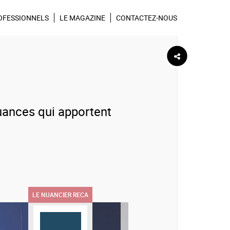
wsletter Réca
Suivez-nous sur
C34-e
OFESSIONNELS
LE MAGAZINE
CONTACTEZ-NOUS
C36-f
nuances qui apportent
B30-c
LE NUANCIER RECA
C36-d