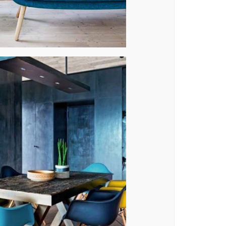
C34-e
C36-f
B30-c