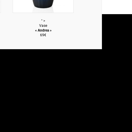
" >
Vase
« Andrea »
69€