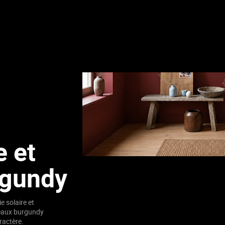
 et
rgundy
e solaire et
deaux burgundy
ractère.