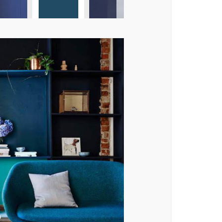
C34-e
C36-f
B30-c
C36-d